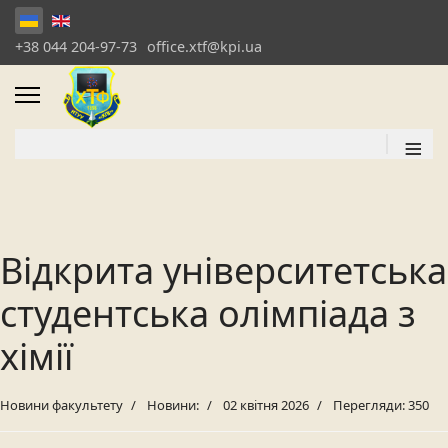
+38 044 204-97-73
office.xtf@kpi.ua
≡
Відкрита університетська
студентська олімпіада з
хімії
Новини факультету
Новини:
02 квітня 2026
Перегляди: 350