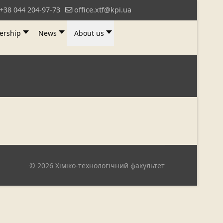
+38 044 204-97-73
office.xtf@kpi.ua
ership
News
About us
© 2026 Хіміко-технологічний факультет