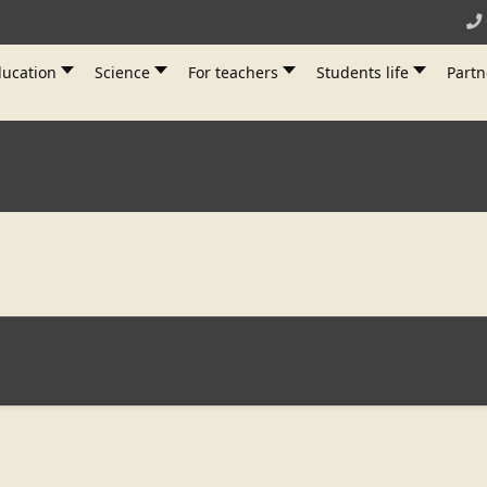
ucation
Science
For teachers
Students life
Partn