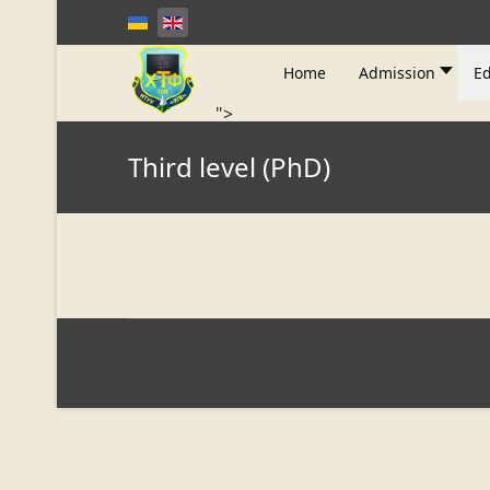
Home
Admission
Ed
">
Third level (PhD)