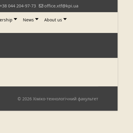
+38 044 204-97-73
office.xtf@kpi.ua
ership
News
About us
© 2026 Хіміко-технологічний факультет