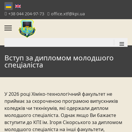
+38 044 204-97-73
office.xtf@kpi.ua
≡
Вступ за дипломом молодшого
спеціаліста
У 2026 році Хіміко-технологічний факультет не
приймає за скороченою програмою випускників
коледжів чи технікумів, які одержали диплом
молодшого спеціаліста. Однак якщо Ви бажаєте
вступити до КПІ ім. Ігоря Сікорського за дипломом
молодшого спеціаліста на інші факультети,