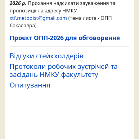
2026 р.
Прохання надсилати зауваження та
пропозиції на адресу НМКУ
xtf.metodist@gmail.com
(тема листа - ОПП
бакалавра)
Проєкт ОПП-2026 для обговорення
Відгуки стейкхолдерів
Протоколи робочих зустрічей та
засідань НМКУ факультету
Опитування
Попередні обговорення:
з 22 березня до 22
квітня 2024 р., з 15 жовтня до 15 грудня 2023
р., з 15 жовтня до 15 грудня 2022 р., з 15 вересня
до 15 жовтня 2021 р., з 01 вересня до 01 жовтня
2020 р., з 01 липня до 01 серпня 2020 р.