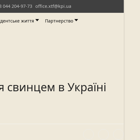
8 044 204-97-73
office.xtf@kpi.ua
удентське життя
Партнерство
 свинцем в Україні