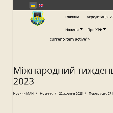
Головна
Акредитація-2
Новини
Про ХТФ
current-item active">
Міжнародний тиждень 
2023
Новини МАН
Новини:
22 жовтня 2023
Перегляди: 27