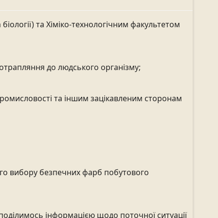
а біології) та Хіміко-технологічним факультетом
отрапляння до людського організму;
 промисловості та іншим зацікавленим сторонам
ного вибору безпечних фарб побутового
, поділимось інформацією щодо поточної ситуації