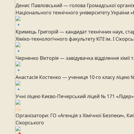
Денис Павловський — голова Громадської організац
Національного технічного університету України «К
Кримець Григорій — кандидат технічних наук, ста
Хіміко-технологічного факультету КПІ ім. І Сікорс
Черненко Вікторія — завідувачка відділення хімії т
Анастасія Костенко — учениця 10-го класу ліцею №
Учні ліцею Києво-Печерський ліцей № 171 «Лідер»
Організатори: ГО «Агенція з Хімічної Безпеки», Киї
Сікорського