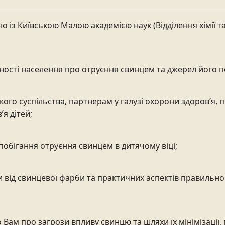
но із Київською Малою академією наук (Відділення хімії т
ності населення про отруєння свинцем та джерел його п
кого суспільства, партнерам у галузі охорони здоров’я,
я дітей;
апобігання отруєння свинцем в дитячому віці;
ви від свинцевої фарби та практичних аспектів правиль
 Вам про загрози впливу свинцю та шляхи їх мінімізації