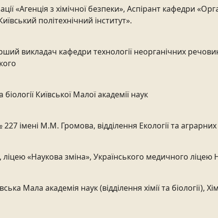
ії «Агенція з хімічної безпеки», Аспірант кафедри «Орг
иївський політехнічний інститут».
рший викладач кафедри технології неорганічних речовин
ького
а біології Київської Малої академії наук
 227 імені М.М. Громова, відділення Екології та аграрних
, ліцею «Наукова зміна», Українського медичного ліцею
вська Мала академія наук (відділення хімії та біології), Х