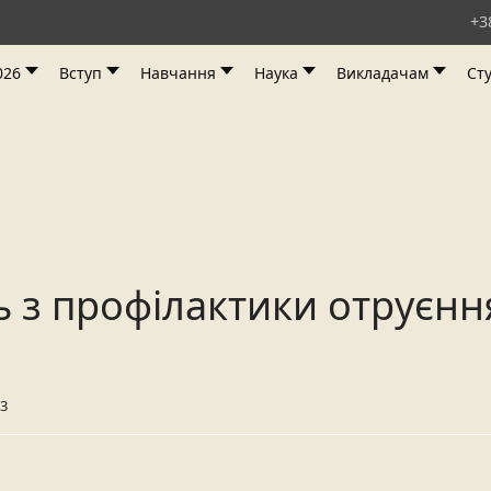
+3
026
Вступ
Навчання
Наука
Викладачам
Ст
з профілактики отруєння
13