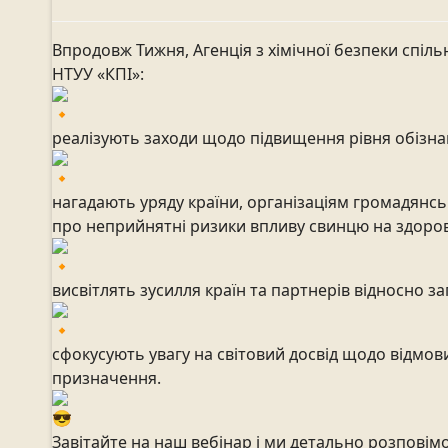
Впродовж Тижня, Агенція з хімічної безпеки
спіль
НТУУ «КПІ»:
реалізують заходи щодо підвищення рівня обізна
нагадають уряду країни, організаціям громадянсь
про неприйнятні ризики впливу свинцю на здоров’
висвітлять зусилля країн та партнерів відносно з
сфокусують увагу на світовий досвід щодо відмо
призначення.
Завітайте на наш вебінар і ми детально розповімо