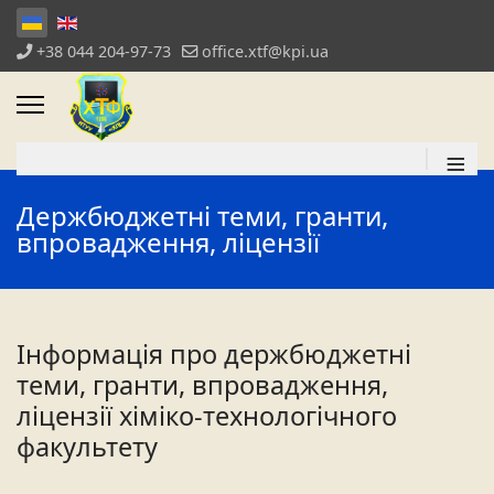
+38 044 204-97-73
office.xtf@kpi.ua
≡
Держбюджетні теми, гранти,
впровадження, ліцензії
Інформація про держбюджетні
теми, гранти, впровадження,
ліцензії хіміко-технологічного
факультету