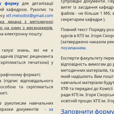
супровідні документи. П
ну форму
для деталізації
витяг із засідання кафед
ий кафедрою. Рукопис та
файлів - не більше 1 Мб; 
есу
xtf.metodist@gmail.com
секретарем кафедри ).
ика декана з методичної
бо на один з месенджерів.
Повний текст Порядку роз
 на електронну пошту:
курсів в КПІ ім. Ігоря Сіко
(затверджено наказом рект
посиланням.
ї галузі знань, які не є
адачів (підпис рецензента
Експерти факультету перев
скріплюється печаткою) у
відповідність вимогам до
методичних матеріалів, 
 графічному форматі;
який надішлють Вам пошт
 (підпис відповідального
навчальні матеріали будут
 особою та скріплюється
ХТФ та передані до Комісі
аті.
ради КПІ ім. Ігоря Сікорсь
освітній процес КПІ ім. Іг
в рукописам навчальних
а зразки документів -
за
Заповнити форму 