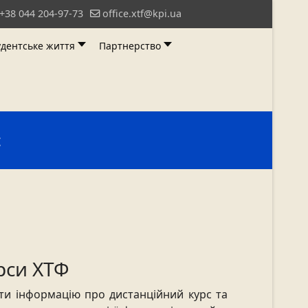
+38 044 204-97-73
office.xtf@kpi.ua
удентське життя
Партнерство
с
рси ХТФ
ти інформацію про дистанційний курс та