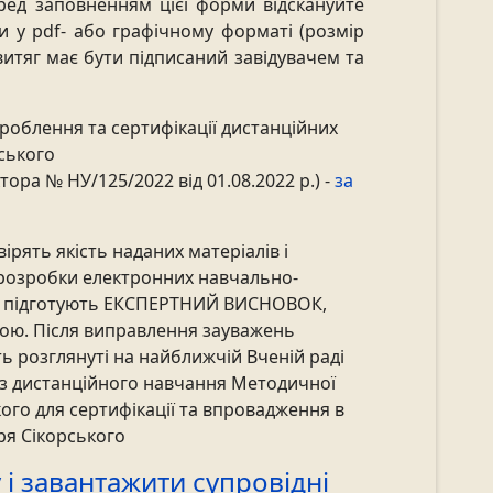
еред заповненням цієї форми відскануйте
ри у pdf- або графічному форматі (розмір
витяг має бути підписаний завідувачем та
роблення та сертифікації дистанційних
рського
ора № НУ/125/2022 від 01.08.2022 р.) -
за
ірять якість наданих матеріалів і
 розробки електронних навчально-
та підготують ЕКСПЕРТНИЙ ВИСНОВОК,
ою. Після виправлення зауважень
ь розглянуті на найближчій Вченій раді
ї з дистанційного навчання Методичної
кого для сертифікації та впровадження в
оря Сікорського
і завантажити супровідні