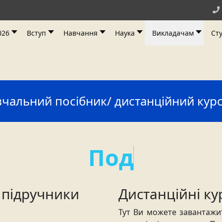
026
Вступ
Навчання
Наука
Викладачам
Ст
вчальний посібник/ дистанційний кур
П
о
д
а
н
 підручники
Дистанційні ку
Тут Ви можете завантажи