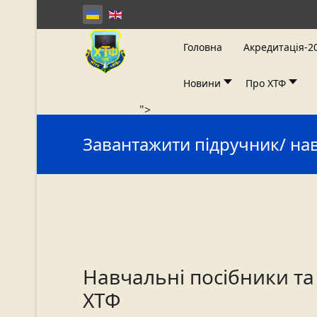
Головна
Акредитація-2
Новини
Про ХТФ
">
Завантажити підручник/ на
Навчальні посібники та
ХТФ