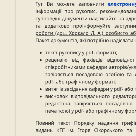
Тут Ви можете заповнити
електрон
інформації про рукопис, рекомендован
супровідні документи надсилайте на адр
та
додатково проінформуйте заступн
роботи (доц. Хрокало Л. А.) особисто а
Пакет документів, які потрібно надіслати
текст рукопису у pdf- форматі;
рецензію від фахівців відповідно
співробітниками кафедри авторів/укл
завіряється посадовою особою та 
pdf- або графічному форматі;
витяг із засідання кафедри у pdf- або
висновок відповідального редактора
редактора завіряється посадовою
печаткою) у pdf- або графічному форм
Повний текст Порядку надання грифі
видань КПІ ім. Ігоря Сікорського т